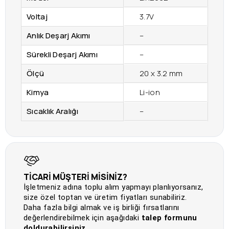
Voltaj
3.7V
Anlık Deşarj Akımı
–
Sürekli Deşarj Akımı
–
Ölçü
20 x 3.2 mm
Kimya
Li-ion
Sıcaklık Aralığı
–
TİCARİ MÜŞTERİ MİSİNİZ?
İşletmeniz adına toplu alım yapmayı planlıyorsanız,
size özel toptan ve üretim fiyatları sunabiliriz.
Daha fazla bilgi almak ve iş birliği fırsatlarını
değerlendirebilmek için aşağıdaki
talep formunu
doldurabilirsiniz.