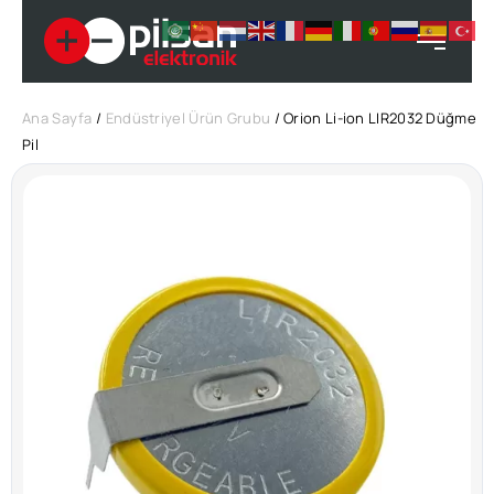
Ana Sayfa
/
Endüstriyel Ürün Grubu
/ Orion Li-ion LIR2032 Düğme
Pil