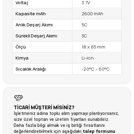
Voltaj
3.7V
Kapasite mAh
2600 mAh
Anlık Deşarj Akımı
5C
Sürekli Deşarj Akımı
3C
Ölçü
18 x 65 mm
Kimya
Li-ion
Sıcaklık Aralığı
-20°C – 60°C
TİCARİ MÜŞTERİ MİSİNİZ?
İşletmeniz adına toplu alım yapmayı planlıyorsanız,
size özel toptan ve üretim fiyatları sunabiliriz.
Daha fazla bilgi almak ve iş birliği fırsatlarını
değerlendirebilmek için aşağıdaki
talep formunu