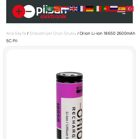
Ana Sayfa
/
Endüstriyel Ürün Grubu
/ Orion Li-ion 18650 2600mAh
5C Pil