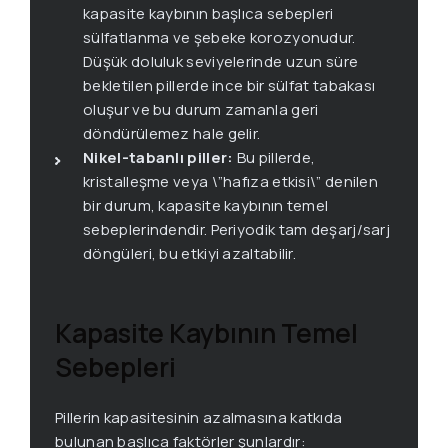
kapasite kaybının başlıca sebepleri
sülfatlanma ve şebeke korozyonudur.
Düşük doluluk seviyelerinde uzun süre
bekletilen pillerde ince bir sülfat tabakası
oluşur ve bu durum zamanla geri
döndürülemez hale gelir.
Nikel-tabanlı piller:
Bu pillerde,
kristalleşme veya \”hafıza etkisi\” denilen
bir durum, kapasite kaybının temel
sebeplerindendir. Periyodik tam deşarj/sarj
döngüleri, bu etkiyi azaltabilir.
Kapasite Kaybının Temel
Sebepleri
Pillerin kapasitesinin azalmasına katkıda
bulunan başlıca faktörler şunlardır: