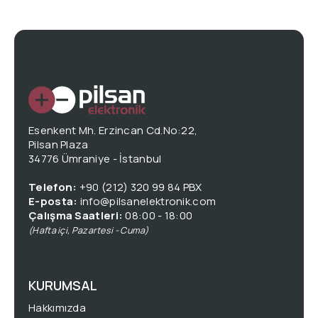
Esenkent Mh. Erzincan Cd.No:22,
Pilsan Plaza
34776 Ümraniye - İstanbul
Telefon:
+90 (212) 320 99 84 PBX
E-posta:
info@pilsanelektronik.com
Çalışma Saatleri:
08:00 - 18:00
(Hafta içi, Pazartesi - Cuma)
KURUMSAL
Hakkımızda