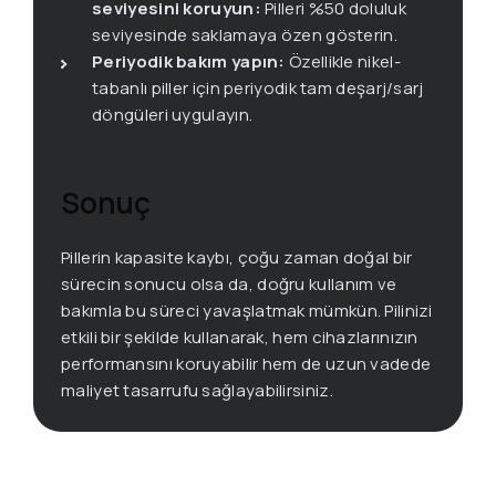
seviyesini koruyun:
Pilleri %50 doluluk
seviyesinde saklamaya özen gösterin.
Periyodik bakım yapın:
Özellikle nikel-
tabanlı piller için periyodik tam deşarj/sarj
döngüleri uygulayın.
Sonuç
Pillerin kapasite kaybı, çoğu zaman doğal bir
sürecin sonucu olsa da, doğru kullanım ve
bakımla bu süreci yavaşlatmak mümkün. Pilinizi
etkili bir şekilde kullanarak, hem cihazlarınızın
performansını koruyabilir hem de uzun vadede
maliyet tasarrufu sağlayabilirsiniz.