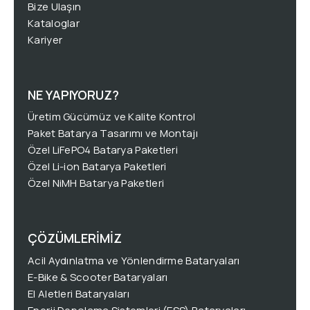
Bize Ulaşın
Kataloglar
Kariyer
NE YAPIYORUZ?
Üretim Gücümüz ve Kalite Kontrol
Paket Batarya Tasarımı ve Montajı
Özel LiFePO4 Batarya Paketleri
Özel Li-ion Batarya Paketleri
Özel NiMH Batarya Paketleri
ÇÖZÜMLERİMİZ
Acil Aydınlatma ve Yönlendirme Bataryaları
E-Bike & Scooter Bataryaları
El Aletleri Bataryaları